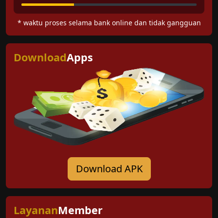
* waktu proses selama bank online dan tidak gangguan
Download
Apps
Download APK
Layanan
Member