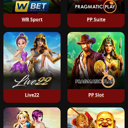
WB Sport
PP Suite
Live22
PP Slot